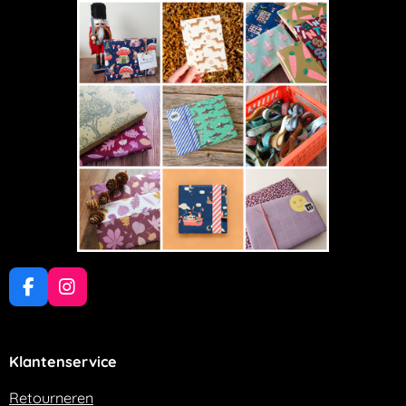
F
I
a
n
c
s
e
t
Klantenservice
b
a
o
g
o
r
Retourneren