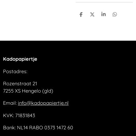
D
D
S
D
e
e
h
e
l
e
a
l
e
l
r
e
n
e
n
Kadopapiertje
Postadres:
Rozenstraat 21
7255 XS Hengelo (gld)
Email:
info@kadopapiertje.nl
KVK: 71831843
Bank: NL14 RABO 0373 1472 60