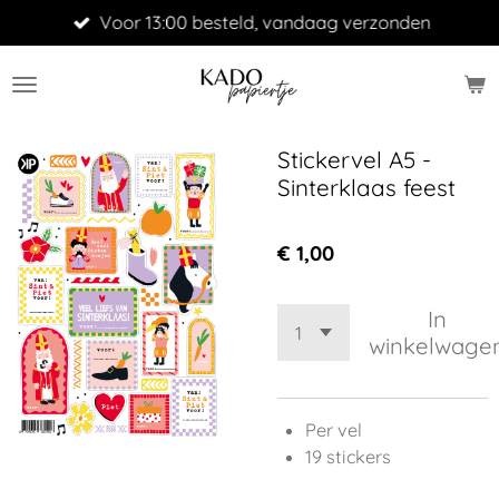
Voor 13:00 besteld, vandaag verzonden
Ga
direct
naar
de
hoofdinhoud
Stickervel A5 -
Sinterklaas feest
€ 1,00
In
winkelwage
Per vel
19 stickers