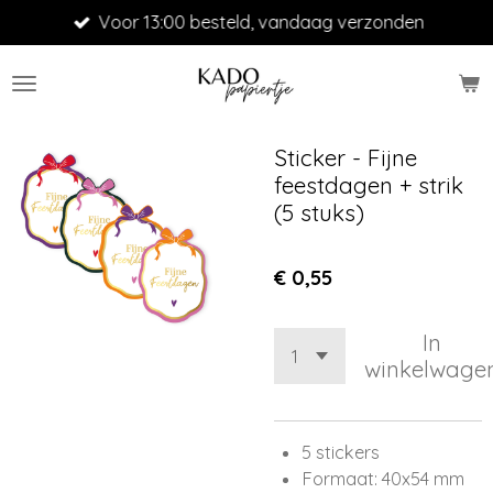
Voor 13:00 besteld, vandaag verzonden
Ga
direct
naar
de
hoofdinhoud
Sticker - Fijne
feestdagen + strik
(5 stuks)
€ 0,55
In
winkelwage
5 stickers
Formaat: 40x54 mm