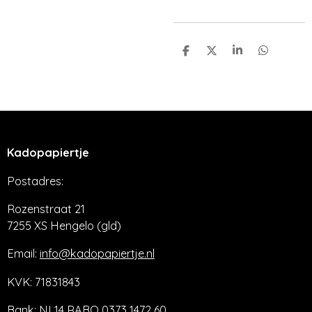
D
D
S
D
e
e
h
e
l
e
a
l
e
l
r
e
n
e
n
Kadopapiertje
Postadres:
Rozenstraat 21
7255 XS Hengelo (gld)
Email:
info@kadopapiertje.nl
KVK: 71831843
Bank: NL14 RABO 0373 1472 60