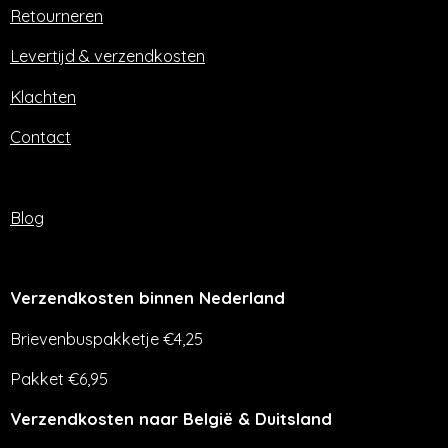
o
r
Retourneren
k
a
m
Levertijd & verzendkosten
Klachten
Contact
Blog
Verzendkosten binnen Nederland
Brievenbuspakketje €4,25
Pakket €6,95
Verzendkosten naar België & Duitsland