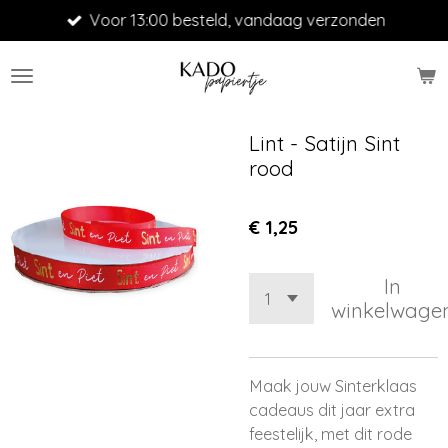
Voor 13:00 besteld, vandaag verzonden
Ga
direct
naar
de
hoofdinhoud
Lint - Satijn Sint
rood
€ 1,25
In
winkelwage
Maak jouw Sinterklaas
cadeaus dit jaar extra
feestelijk, met dit rode