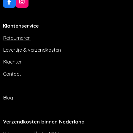
F
I
a
n
c
s
e
t
Klantenservice
b
a
o
g
o
r
Retourneren
k
a
m
Levertijd & verzendkosten
Klachten
Contact
Blog
Verzendkosten binnen Nederland