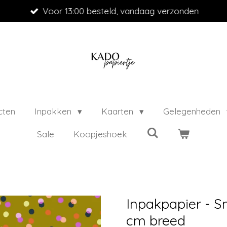
Voor 13:00 besteld, vandaag verzonden
cten
Inpakken
Kaarten
Gelegenheden
Sale
Koopjeshoek
Inpakpapier - Sma
cm breed