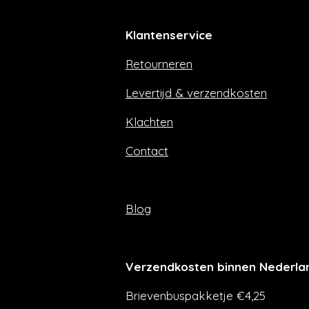
c
s
e
t
Klantenservice
b
a
o
g
Retourneren
o
r
k
a
m
Levertijd & verzendkosten
Klachten
Contact
Blog
Verzendkosten binnen Nederla
Brievenbuspakketje €4,25