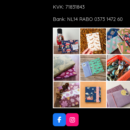
KVK: 71831843
Bank: NL14 RABO 0373 1472 60
F
I
a
n