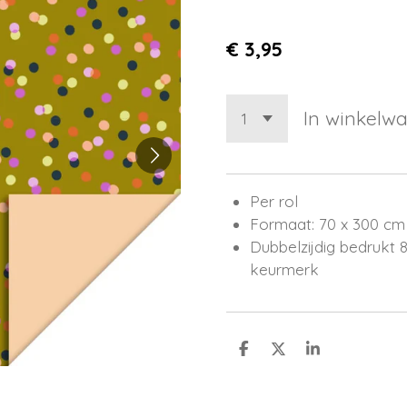
€ 3,95
In winkelw
Per rol
Formaat: 70 x 300 cm
Dubbelzijdig bedrukt
keurmerk
D
D
S
e
e
h
l
e
a
e
l
r