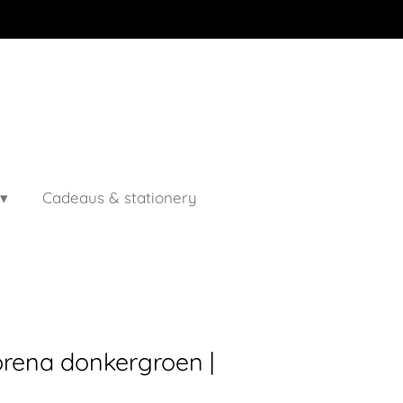
Cadeaus & stationery
orena donkergroen |