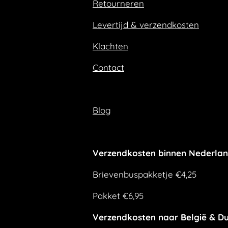
Retourneren
o
r
k
a
m
Levertijd & verzendkosten
Klachten
Contact
Blog
Verzendkosten binnen Nederla
Brievenbuspakketje €4,25
Pakket €6,95
Verzendkosten naar België & Du