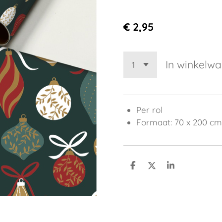
€ 2,95
In winkelw
Per rol
Formaat: 70 x 200 cm
D
D
S
e
e
h
l
e
a
e
l
r
n
e