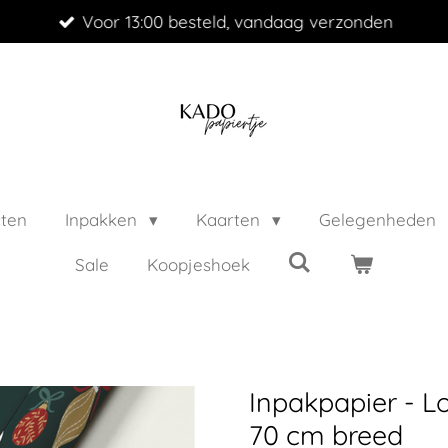
Voor 13:00 besteld, vandaag verzonden
cten
Inpakken
Kaarten
Gelegenheden
Sale
Koopjeshoek
Inpakpapier - L
70 cm breed