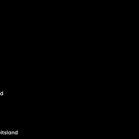
nd
itsland