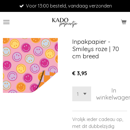
Voor 13:00 besteld, vandaag verzonden
Ga
direct
naar
de
hoofdinhoud
Inpakpapier -
Smileys roze | 70
cm breed
€ 3,95
In
winkelwage
Vrolijk ieder cadeau op,
met dit dubbelzijdig