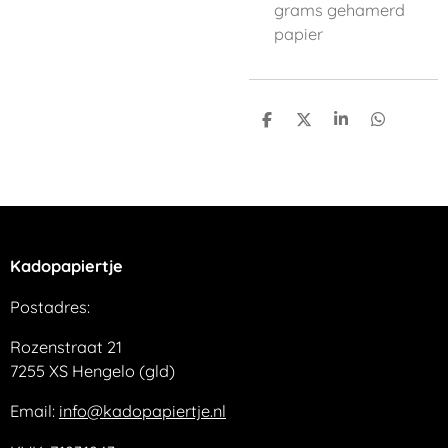
grams gehamerd
papier
D
D
S
D
e
e
h
e
l
e
a
l
e
l
r
e
n
e
n
Kadopapiertje
Postadres:
Rozenstraat 21
7255 XS Hengelo (gld)
Email:
info@kadopapiertje.nl