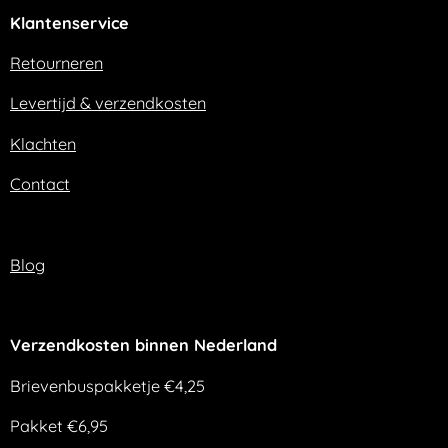
e
t
Klantenservice
b
a
o
g
o
r
Retourneren
k
a
m
Levertijd & verzendkosten
Klachten
Contact
Blog
Verzendkosten binnen Nederland
Brievenbuspakketje €4,25
Pakket €6,95