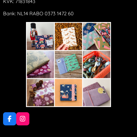
KVK: 71831843
Bank: NL14 RABO 0373 1472 60
F
I
a
n
c
s