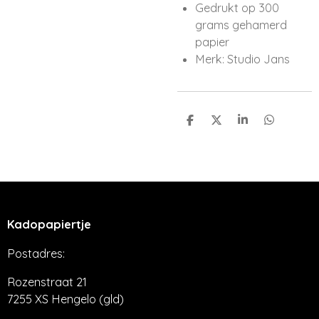
Gedrukt op 300
grams gehamerd
papier
Merk: Studio Jans
D
D
S
D
e
e
h
e
l
e
a
l
e
l
r
e
n
e
n
Kadopapiertje
Postadres:
Rozenstraat 21
7255 XS Hengelo (gld)