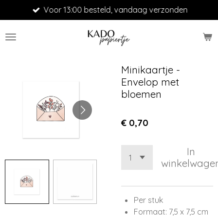
Voor 13:00 besteld, vandaag verzonden
Ga
direct
naar
de
hoofdinhoud
Minikaartje -
Envelop met
bloemen
€ 0,70
In
winkelwage
Per stuk
Formaat: 7,5 x 7,5 cm