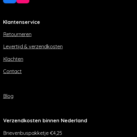
a
n
c
s
e
t
Klantenservice
b
a
o
g
o
r
Retourneren
k
a
m
Levertijd & verzendkosten
Klachten
Contact
Blog
Verzendkosten binnen Nederland
Brievenbuspakketje €4,25