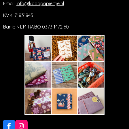
Email:
info@kadopapiertje.nl
KVK: 71831843
Bank: NL14 RABO 0373 1472 60
F
I