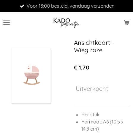
Voor 13:00 besteld, vandaag verzonden
Ga
direct
naar
de
hoofdinhoud
Ansichtkaart -
Wieg roze
€ 1,70
Uitverkocht
Per stuk
Formaat: A6 (10,5 x
14,8 cm)