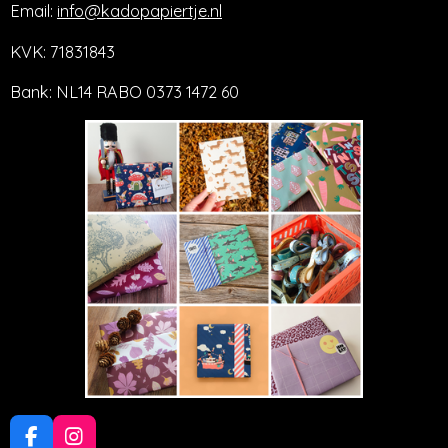
Email:
info@kadopapiertje.nl
KVK: 71831843
Bank: NL14 RABO 0373 1472 60
F
I