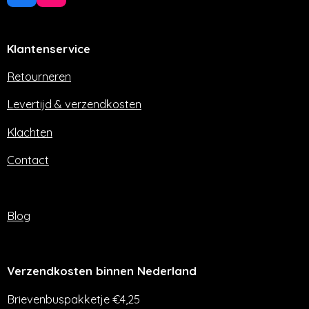
a
n
c
s
e
t
Klantenservice
b
a
o
g
o
r
Retourneren
k
a
m
Levertijd & verzendkosten
Klachten
Contact
Blog
Verzendkosten binnen Nederland
Brievenbuspakketje €4,25