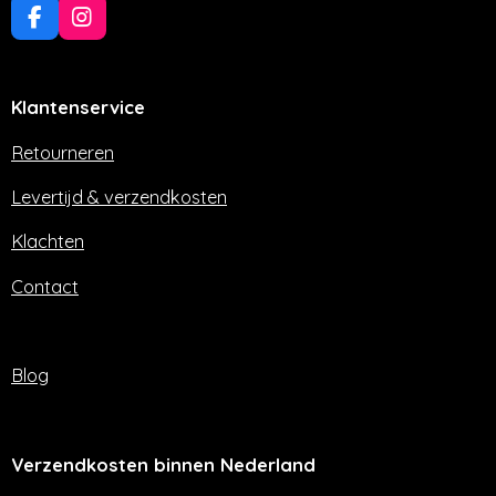
F
I
a
n
c
s
e
t
Klantenservice
b
a
o
g
o
r
Retourneren
k
a
m
Levertijd & verzendkosten
Klachten
Contact
Blog
Verzendkosten binnen Nederland