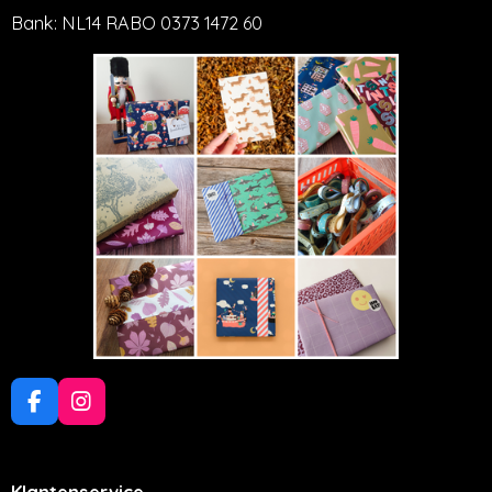
Bank: NL14 RABO 0373 1472 60
F
I
a
n
c
s
e
t
Klantenservice