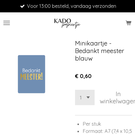
Voor 13:00 besteld, vandaag verzonden
Ga
direct
naar
de
hoofdinhoud
Minikaartje -
Bedankt meester
blauw
€ 0,60
In
winkelwage
Per stuk
Formaat: A7 (7,4 x 10,5