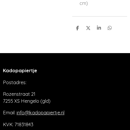
cm)
D
D
S
D
e
e
h
e
l
e
a
l
e
l
r
e
n
e
n
Kadopapiertje
Postadres:
Rozenstraat 21
7255 XS Hengelo (gld)
Email:
info@kadopapiertje.nl
KVK: 71831843