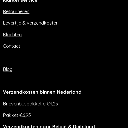
b
a
o
g
o
r
Retourneren
k
a
m
Levertijd & verzendkosten
Klachten
Contact
Blog
Verzendkosten binnen Nederland
Brievenbuspakketje €4,25
Pakket €6,95
Verzendkosten naar België & Duitsland