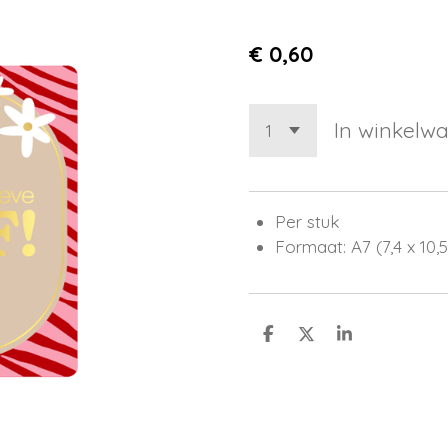
€ 0,60
In winkelw
Per stuk
Formaat: A7 (7,4 x 10,
D
D
S
e
e
h
l
e
a
e
l
r
n
e