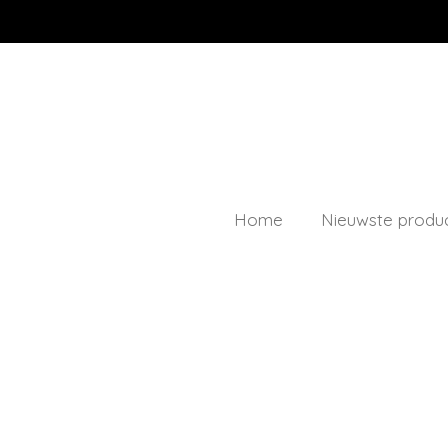
Ga
direct
naar
de
hoofdinhoud
Home
Nieuwste produ