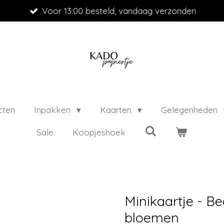
Voor 13:00 besteld, vandaag verzonden
cten
Inpakken
Kaarten
Gelegenheden
Sale
Koopjeshoek
Minikaartje - Be
bloemen