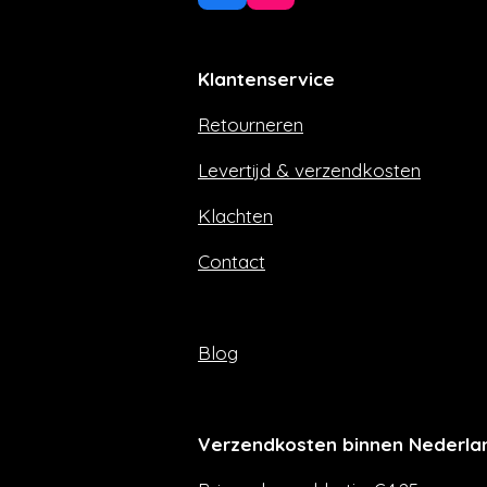
a
n
c
s
e
t
Klantenservice
b
a
o
g
Retourneren
o
r
k
a
m
Levertijd & verzendkosten
Klachten
Contact
Blog
Verzendkosten binnen Nederla