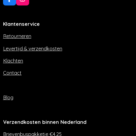
F
I
a
n
c
s
e
t
Klantenservice
b
a
o
g
o
r
Retourneren
k
a
m
Levertijd & verzendkosten
Klachten
Contact
Blog
Verzendkosten binnen Nederland
Brievenbuspakketje €4,25