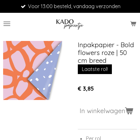
Voor 13:00 besteld, vandaag verzonden
Ga
direct
naar
de
hoofdinhoud
Inpakpapier - Bold
flowers roze | 50
cm breed
Laatste rol!
€ 3,85
In winkelwagen
Per rol