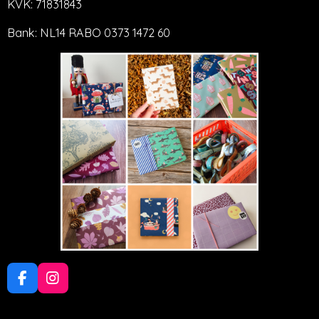
KVK: 71831843
Bank: NL14 RABO 0373 1472 60
F
I
a
n
c
s