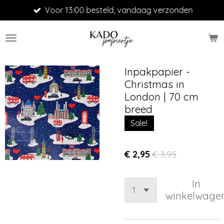
Voor 13:00 besteld, vandaag verzonden
Ga
direct
naar
de
hoofdinhoud
Inpakpapier -
Christmas in
London | 70 cm
breed
Sale!
€ 2,95
€ 3,95
In
winkelwage