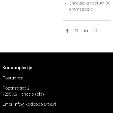
Enkelzijdig bedrukt 80
grams papier
D
D
S
D
e
e
h
e
l
e
a
l
e
l
r
e
n
e
n
Kadopapiertje
Postadres:
Rozenstraat 21
7255 XS Hengelo (gld)
Email:
info@kadopapiertje.nl