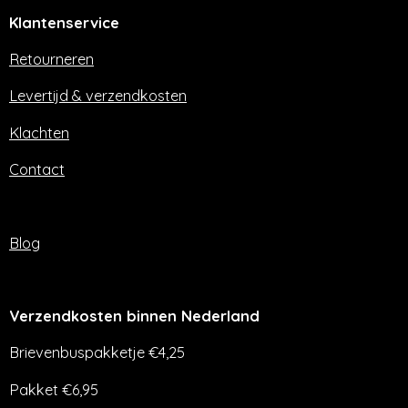
e
t
Klantenservice
b
a
o
g
o
r
Retourneren
k
a
m
Levertijd & verzendkosten
Klachten
Contact
Blog
Verzendkosten binnen Nederland
Brievenbuspakketje €4,25
Pakket €6,95