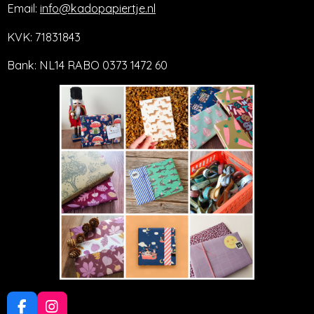
Email:
info@kadopapiertje.nl
KVK: 71831843
Bank: NL14 RABO 0373 1472 60
F
I