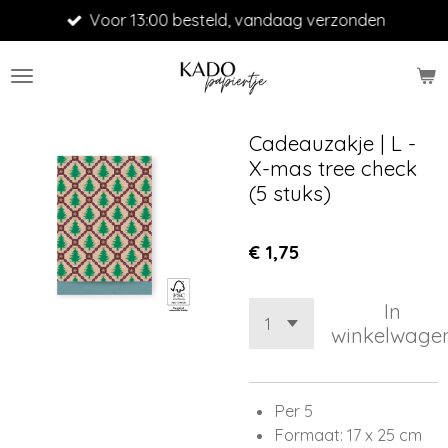
Voor 13:00 besteld, vandaag verzonden
Ga
direct
naar
de
hoofdinhoud
Cadeauzakje | L -
X-mas tree check
(5 stuks)
€ 1,75
In
winkelwage
Per 5
Formaat: 17 x 25 cm