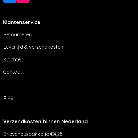
a
n
c
s
e
t
Klantenservice
b
a
o
g
o
r
Retourneren
k
a
m
Levertijd & verzendkosten
Klachten
Contact
Blog
Verzendkosten binnen Nederland
Brievenbuspakketje €4,25