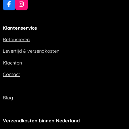
F
I
a
n
c
s
e
t
Klantenservice
b
a
o
g
o
r
Retourneren
k
a
m
Levertijd & verzendkosten
Klachten
Contact
Blog
Verzendkosten binnen Nederland