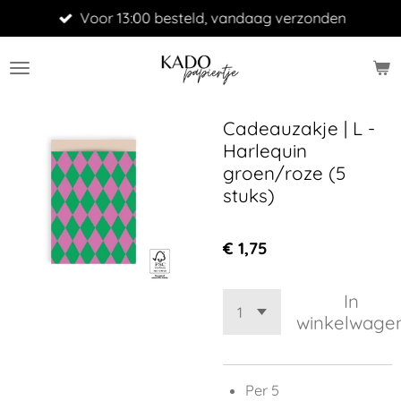
Voor 13:00 besteld, vandaag verzonden
Ga
direct
naar
de
hoofdinhoud
Cadeauzakje | L -
Harlequin
groen/roze (5
stuks)
€ 1,75
In
winkelwage
Per 5