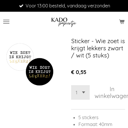
Voor 13:00 besteld, vandaag verzonden
Ga
direct
naar
de
hoofdinhoud
Sticker - Wie zoet is
krijgt lekkers zwart
/ wit (5 stuks)
€ 0,55
In
winkelwage
5 stickers
Formaat: 40mm