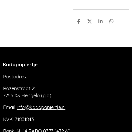
D
D
S
D
e
e
h
e
l
e
a
l
e
l
r
e
n
e
n
Kadopapiertje
Postadres:
Rozenstraat 21
7255 XS Hengelo (gld)
Email:
info@kadopapiertje.nl
KVK: 71831843
Bank: NL14 RABO 0373 1472 60