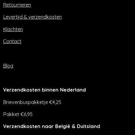
o
r
Retourneren
k
a
m
Levertijd & verzendkosten
Klachten
Contact
Blog
Verzendkosten binnen Nederland
Brievenbuspakketje €4,25
Pakket €6,95
Verzendkosten naar België & Duitsland