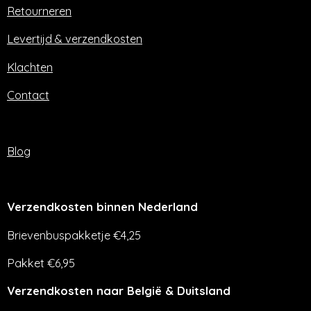
o
r
Retourneren
k
a
m
Levertijd & verzendkosten
Klachten
Contact
Blog
Verzendkosten binnen Nederland
Brievenbuspakketje €4,25
Pakket €6,95
Verzendkosten naar België & Duitsland