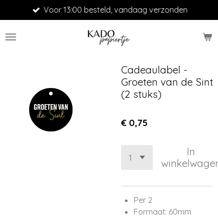
Voor 13:00 besteld, vandaag verzonden
Ga
direct
naar
de
hoofdinhoud
Cadeaulabel -
Groeten van de Sint
(2 stuks)
€ 0,75
In
winkelwage
Per 2
Formaat: 60mm