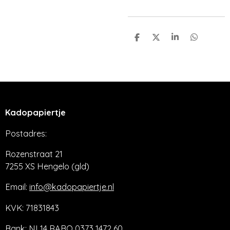
D
D
S
D
e
e
h
e
l
e
a
l
e
l
r
e
n
e
n
Kadopapiertje
Postadres:
Rozenstraat 21
7255 XS Hengelo (gld)
Email:
info@kadopapiertje.nl
KVK: 71831843
Bank: NL14 RABO 0373 1472 60