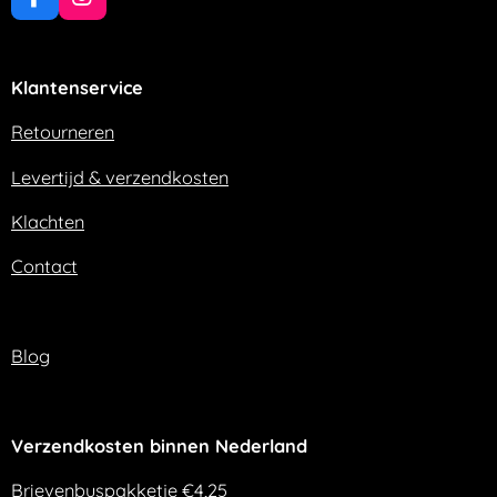
F
I
a
n
c
s
e
t
Klantenservice
b
a
o
g
o
r
Retourneren
k
a
m
Levertijd & verzendkosten
Klachten
Contact
Blog
Verzendkosten binnen Nederland
Brievenbuspakketje €4,25