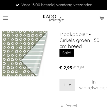
Voor 13:00 besteld, vandaag verzonden
Ga
direct
naar
de
hoofdinhoud
Inpakpapier -
Cirkels groen | 50
cm breed
Sale!
€ 2,95
€ 3,85
In
winkelwage
Per rol