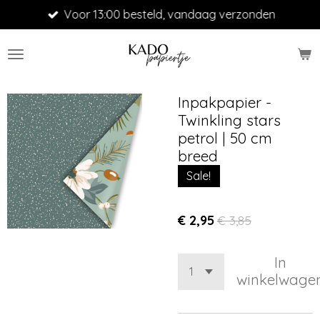
Voor 13:00 besteld, vandaag verzonden
Ga
direct
naar
de
hoofdinhoud
Inpakpapier -
Twinkling stars
petrol | 50 cm
breed
Sale!
€ 2,95
€ 3,85
In
winkelwage