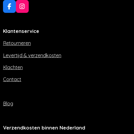
F
I
a
n
c
s
e
t
Klantenservice
b
a
o
g
o
r
Retourneren
k
a
m
Levertijd & verzendkosten
Klachten
Contact
Blog
Verzendkosten binnen Nederland