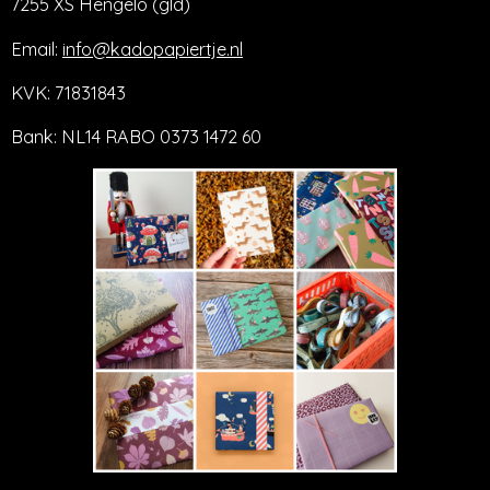
7255 XS Hengelo (gld)
Email:
info@kadopapiertje.nl
KVK: 71831843
Bank: NL14 RABO 0373 1472 60