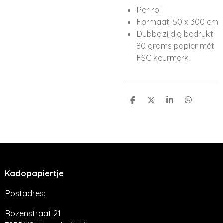
Per rol
Formaat: 50 x 300 cm
Dubbelzijdig bedrukt
80 grams papier mét
FSC keurmerk
D
D
S
D
e
e
h
e
l
e
a
l
e
l
r
e
n
e
n
Kadopapiertje
Postadres:
Rozenstraat 21