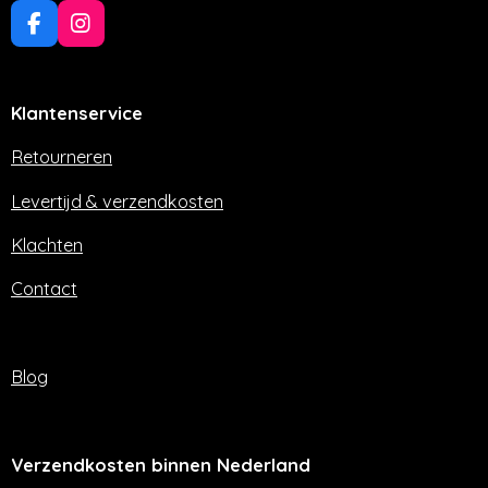
F
I
a
n
c
s
e
t
Klantenservice
b
a
o
g
o
r
Retourneren
k
a
m
Levertijd & verzendkosten
Klachten
Contact
Blog
Verzendkosten binnen Nederland