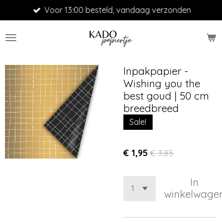
Voor 13:00 besteld, vandaag verzonden
Ga
direct
naar
de
hoofdinhoud
Inpakpapier -
Wishing you the
best goud | 50 cm
breedbreed
Sale!
€ 1,95
€ 3,85
In
winkelwage