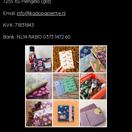
7255 XS Hengelo (gld)
Email:
info@kadopapiertje.nl
KVK: 71831843
Bank: NL14 RABO 0373 1472 60