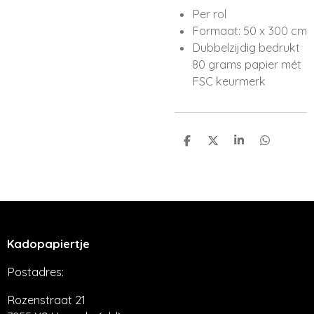
Per rol
Formaat: 50 x 300 cm
Dubbelzijdig bedrukt
80 grams papier mét
FSC keurmerk
D
D
S
D
e
e
h
e
l
e
a
l
e
l
r
e
n
e
n
Kadopapiertje
Postadres:
Rozenstraat 21