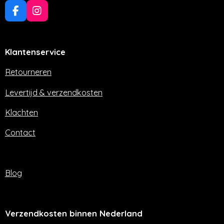
F
I
a
n
c
s
e
t
Klantenservice
b
a
o
g
o
r
Retourneren
k
a
m
Levertijd & verzendkosten
Klachten
Contact
Blog
Verzendkosten binnen Nederland