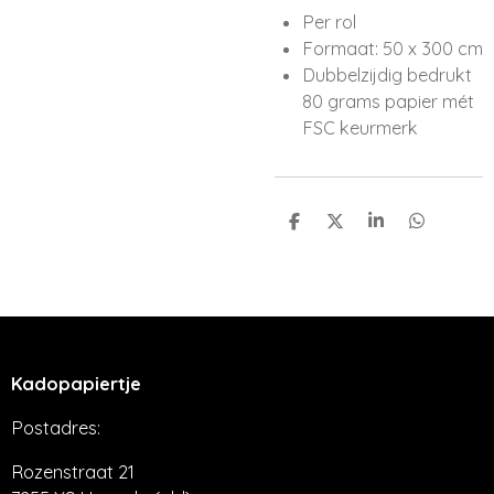
Per rol
Formaat: 50 x 300 cm
Dubbelzijdig bedrukt
80 grams papier mét
FSC keurmerk
D
D
S
D
e
e
h
e
l
e
a
l
e
l
r
e
n
e
n
Kadopapiertje
Postadres:
Rozenstraat 21