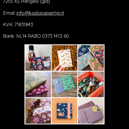
7255 XS Hengelo (gld)
Email:
info@kadopapiertje.nl
KVK: 71831843
Bank: NL14 RABO 0373 1472 60