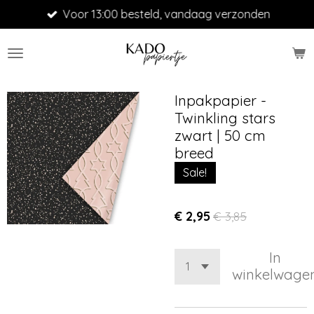
Voor 13:00 besteld, vandaag verzonden
Ga
direct
naar
de
hoofdinhoud
Inpakpapier -
Twinkling stars
zwart | 50 cm
breed
Sale!
€ 2,95
€ 3,85
In
winkelwage