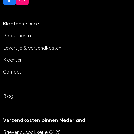
F
I
a
n
c
s
e
t
Klantenservice
b
a
o
g
o
r
Retourneren
k
a
m
Levertijd & verzendkosten
Klachten
Contact
Blog
Verzendkosten binnen Nederland
Brievenbuspakketje €4,25