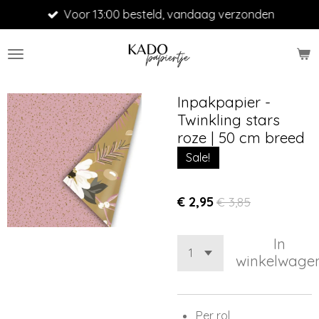
Voor 13:00 besteld, vandaag verzonden
Ga
direct
naar
de
hoofdinhoud
Inpakpapier -
Twinkling stars
roze | 50 cm breed
Sale!
€ 2,95
€ 3,85
In
winkelwage
Per rol