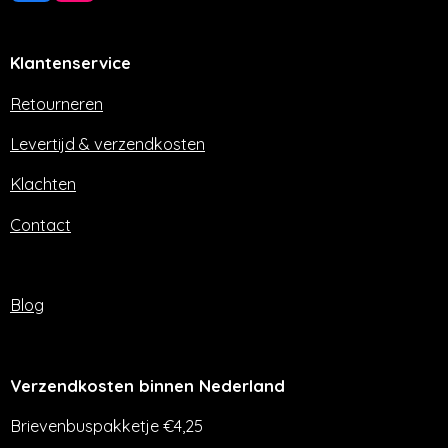
a
n
c
s
e
t
Klantenservice
b
a
o
g
o
r
Retourneren
k
a
m
Levertijd & verzendkosten
Klachten
Contact
Blog
Verzendkosten binnen Nederland
Brievenbuspakketje €4,25