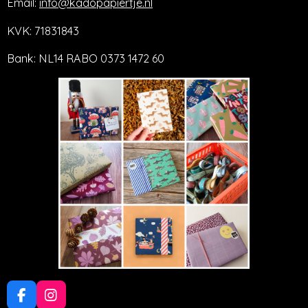
Email:
info@kadopapiertje.nl
KVK: 71831843
Bank: NL14 RABO 0373 1472 60
F
I