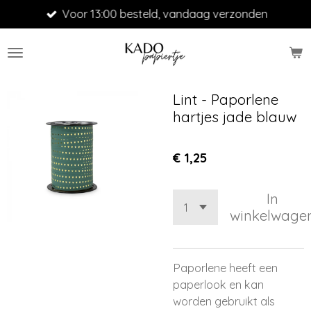
Voor 13:00 besteld, vandaag verzonden
Ga
direct
naar
de
hoofdinhoud
Lint - Paporlene
hartjes jade blauw
€ 1,25
In
winkelwage
Paporlene heeft een
paperlook en kan
worden gebruikt als