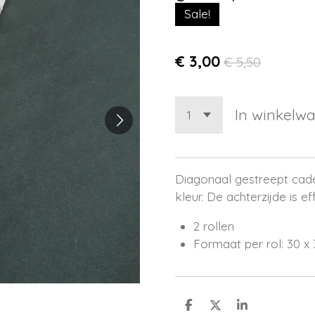
Sale!
€ 3,00
€ 5,50
In winkelw
Diagonaal gestreept cad
kleur. De achterzijde is 
2 rollen
Formaat per rol: 30 x
D
D
S