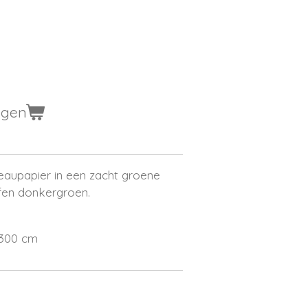
agen
eaupapier in een zacht groene
effen donkergroen.
 300 cm