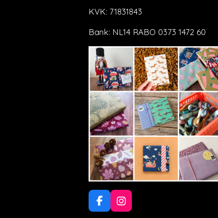
KVK: 71831843
Bank: NL14 RABO 0373 1472 60
F
I
a
n