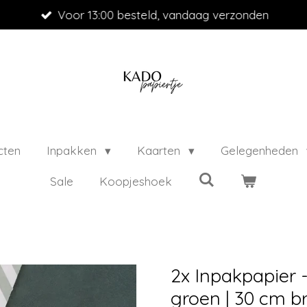
Voor 13:00 besteld, vandaag verzonden
cten
Inpakken
Kaarten
Gelegenheden
Sale
Koopjeshoek
2x Inpakpapier 
groen | 30 cm b