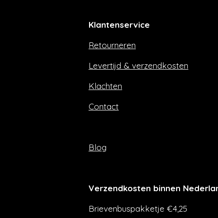
c
s
e
t
Klantenservice
b
a
o
g
Retourneren
o
r
k
a
m
Levertijd & verzendkosten
Klachten
Contact
Blog
Verzendkosten binnen Nederla
Brievenbuspakketje €4,25