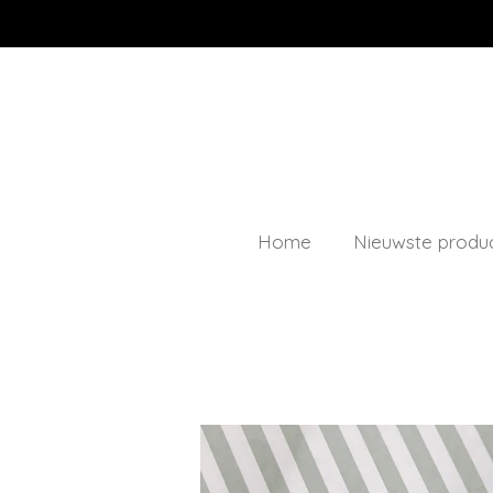
Ga
direct
naar
de
hoofdinhoud
Home
Nieuwste produ