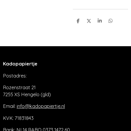
D
D
S
D
e
e
h
e
l
e
a
l
e
l
r
e
n
e
n
Kadopapiertje
Postadres:
Rozenstraat 21
7255 XS Hengelo (gld)
Email:
info@kadopapiertje.nl
KVK: 71831843
Bank: NL14 RABO 0373 1472 60