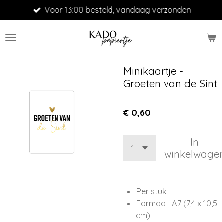
Voor 13:00 besteld, vandaag verzonden
Ga
direct
naar
de
hoofdinhoud
Minikaartje -
Groeten van de Sint
€ 0,60
In
winkelwage
Per stuk
Formaat: A7 (7,4 x 10,5
cm)