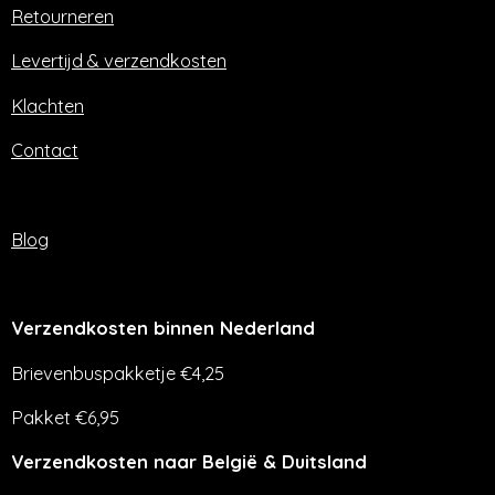
o
r
Retourneren
k
a
m
Levertijd & verzendkosten
Klachten
Contact
Blog
Verzendkosten binnen Nederland
Brievenbuspakketje €4,25
Pakket €6,95
Verzendkosten naar België & Duitsland