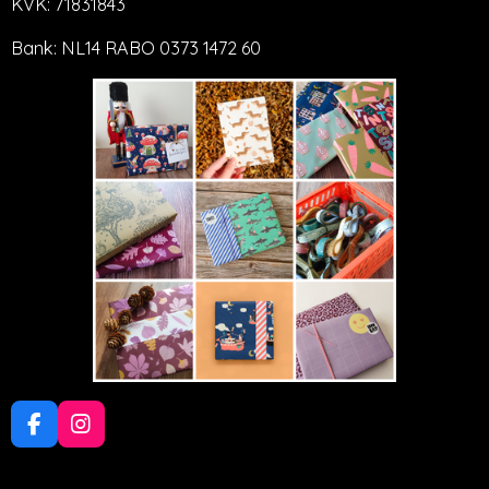
KVK: 71831843
Bank: NL14 RABO 0373 1472 60
F
I
a
n
c
s