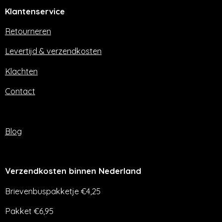
e
t
Klantenservice
b
a
o
g
o
r
Retourneren
k
a
m
Levertijd & verzendkosten
Klachten
Contact
Blog
Verzendkosten binnen Nederland
Brievenbuspakketje €4,25
Pakket €6,95