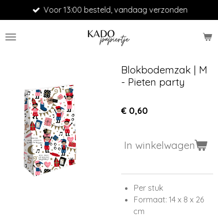
Voor 13:00 besteld, vandaag verzonden
Ga
direct
naar
de
hoofdinhoud
Blokbodemzak | M
- Pieten party
€ 0,60
In winkelwagen
Per stuk
Formaat: 14 x 8 x 26
cm