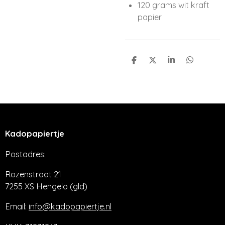
120 grams wit kraft
papier
D
D
S
D
e
e
h
e
l
e
a
l
e
l
r
e
n
e
n
Kadopapiertje
Postadres:
Rozenstraat 21
7255 XS Hengelo (gld)
Email:
info@kadopapiertje.nl