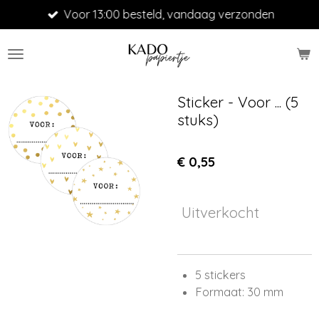
Voor 13:00 besteld, vandaag verzonden
Ga
direct
naar
de
hoofdinhoud
Sticker - Voor ... (5
stuks)
€ 0,55
Uitverkocht
5 stickers
Formaat: 30 mm