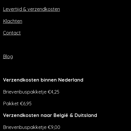
k
a
m
Levertijd & verzendkosten
Klachten
Contact
Blog
Verzendkosten binnen Nederland
Brievenbuspakketje €4,25
Pakket €6,95
Verzendkosten naar België & Duitsland
Brievenbuspakketje €9,00