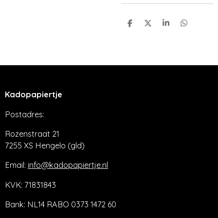
D
D
S
D
e
e
h
e
l
e
a
l
e
l
r
e
n
e
n
Kadopapiertje
Postadres:
Rozenstraat 21
7255 XS Hengelo (gld)
Email:
info@kadopapiertje.nl
KVK: 71831843
Bank: NL14 RABO 0373 1472 60