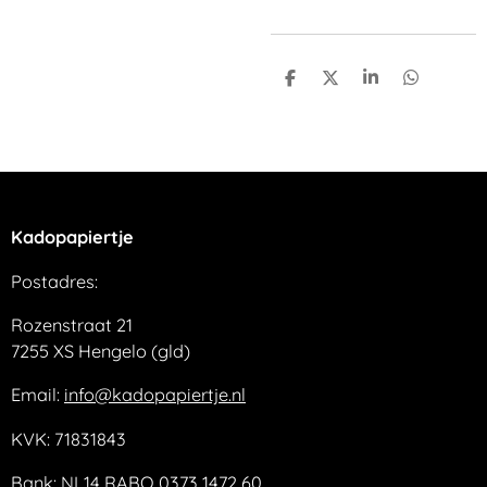
D
D
S
D
e
e
h
e
l
e
a
l
e
l
r
e
n
e
n
Kadopapiertje
Postadres:
Rozenstraat 21
7255 XS Hengelo (gld)
Email:
info@kadopapiertje.nl
KVK: 71831843
Bank: NL14 RABO 0373 1472 60