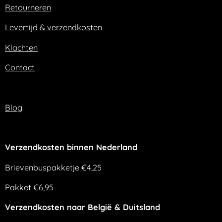
o
r
Retourneren
k
a
m
Levertijd & verzendkosten
Klachten
Contact
Blog
Verzendkosten binnen Nederland
Brievenbuspakketje €4,25
Pakket €6,95
Verzendkosten naar België & Duitsland