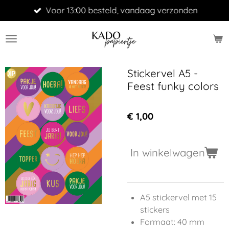
Voor 13:00 besteld, vandaag verzonden
Ga
direct
naar
de
hoofdinhoud
Stickervel A5 -
Feest funky colors
€ 1,00
In winkelwagen
A5 stickervel met 15
stickers
Formaat: 40 mm