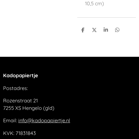
10,5 cm)
D
D
S
D
e
e
h
e
l
e
a
l
e
l
r
e
n
e
n
Kadopapiertje
Postadres:
Rozenstraat 21
7255 XS Hengelo (gld)
Email:
info@kadopapiertje.nl
KVK: 71831843