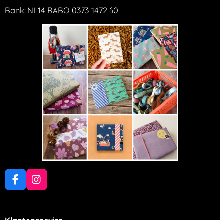
Bank: NL14 RABO 0373 1472 60
F
I
a
n
c
s
e
t
Klantenservice