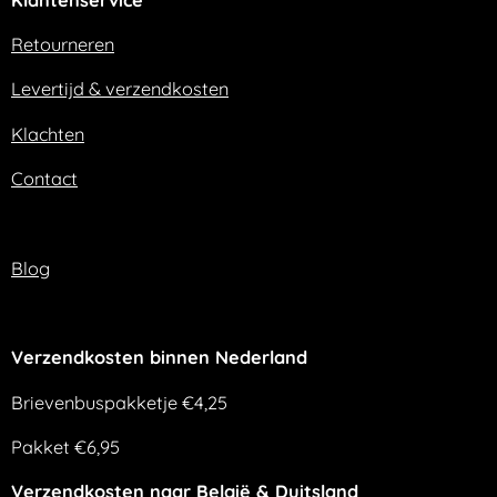
b
a
o
g
o
r
Retourneren
k
a
m
Levertijd & verzendkosten
Klachten
Contact
Blog
Verzendkosten binnen Nederland
Brievenbuspakketje €4,25
Pakket €6,95
Verzendkosten naar België & Duitsland