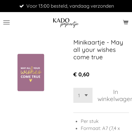
Voor 13:00 besteld, vandaag verzonden
Ga
direct
naar
de
hoofdinhoud
Minikaartje - May
all your wishes
come true
€ 0,60
In
winkelwage
Per stuk
Formaat: A7 (7,4 x