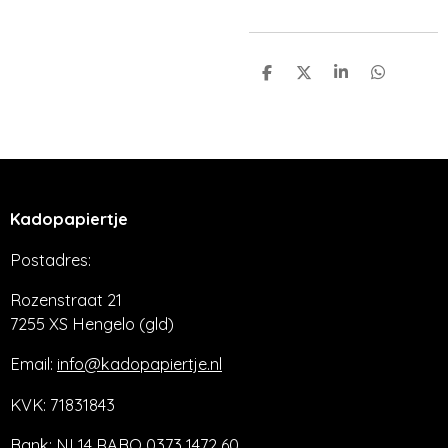
D
D
S
D
e
e
h
e
l
e
a
l
e
l
r
e
n
e
n
Kadopapiertje
Postadres:
Rozenstraat 21
7255 XS Hengelo (gld)
Email:
info@kadopapiertje.nl
KVK: 71831843
Bank: NL14 RABO 0373 1472 60