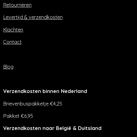
o
r
Retourneren
k
a
m
Levertijd & verzendkosten
Klachten
Contact
Blog
Verzendkosten binnen Nederland
Brievenbuspakketje €4,25
Pakket €6,95
Verzendkosten naar België & Duitsland