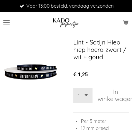
Voor 13:00 besteld, vandaag verzonden
Ga
direct
naar
de
hoofdinhoud
Lint - Satijn Hiep
hiep hoera zwart /
wit + goud
€ 1,25
In
winkelwage
Per 3 meter
12 mm breed