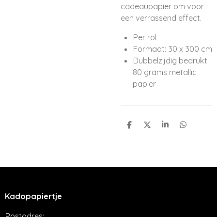
cadeaupapier om voor
een verrassend effect.
Per rol
Formaat: 30 x 300 cm
Dubbelzijdig bedrukt
80 grams metallic
papier
D
D
S
D
e
e
h
e
l
e
a
l
e
l
r
e
n
e
n
Kadopapiertje
Postadres: