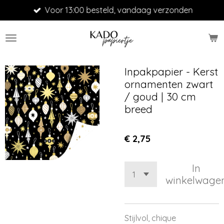
Voor 13:00 besteld, vandaag verzonden
Ga
direct
naar
de
hoofdinhoud
Inpakpapier - Kerst
ornamenten zwart
/ goud | 30 cm
breed
€ 2,75
In
winkelwage
Stijlvol, chique