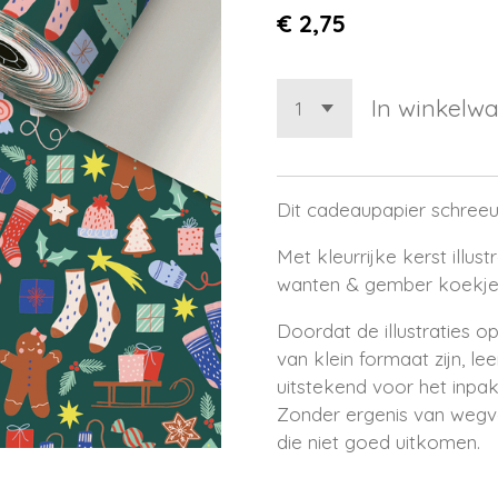
€ 2,75
In winkelw
Dit cadeaupapier schreeu
Met kleurrijke kerst illust
wanten & gember koekjes,
Doordat de illustraties 
van klein formaat zijn, le
uitstekend voor het inpa
Zonder ergenis van wegva
die niet goed uitkomen.