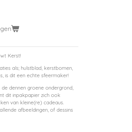
agen
wt Kerst!
raties als; hulstblad, kerstbomen,
 is dit een echte sfeermaker!
op de dennen groene ondergrond,
ent dit inpakpapier zich ook
kken van kleine(re) cadeaus.
llende afbeeldingen, of dessins