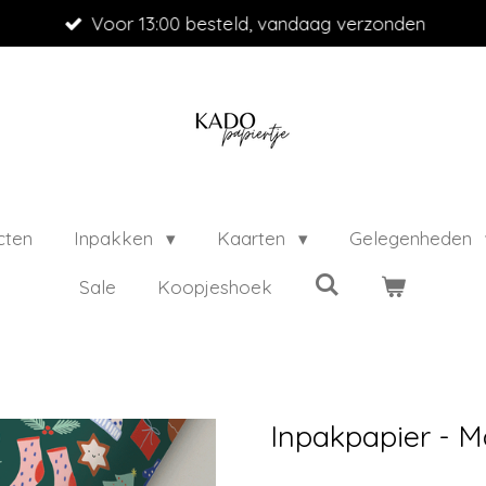
Voor 13:00 besteld, vandaag verzonden
cten
Inpakken
Kaarten
Gelegenheden
Sale
Koopjeshoek
Inpakpapier - M