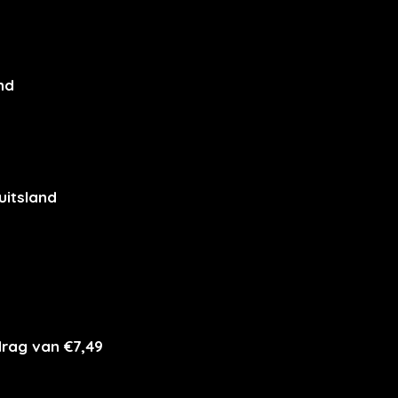
nd
uitsland
drag van €7,49