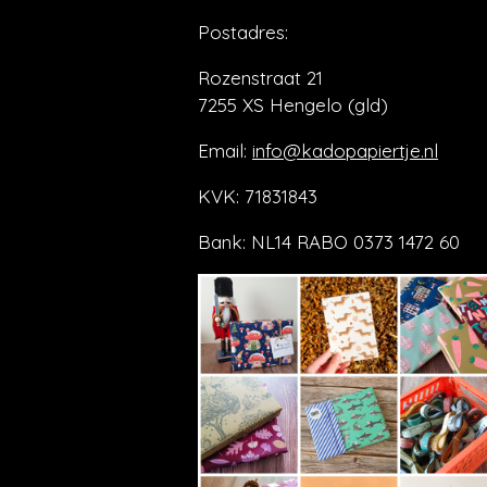
Postadres:
Rozenstraat 21
7255 XS Hengelo (gld)
Email:
info@kadopapiertje.nl
KVK: 71831843
Bank: NL14 RABO 0373 1472 60