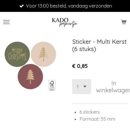
Voor 13:00 besteld, vandaag verzonden
Ga
direct
naar
de
hoofdinhoud
Sticker - Multi Kerst
(6 stuks)
€ 0,85
In
winkelwage
6 stickers
Formaat: 55 mm