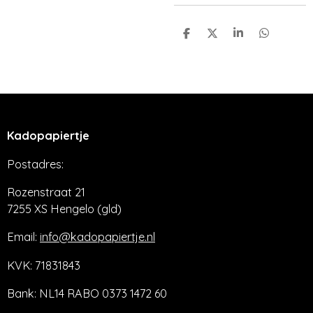
D
D
S
D
e
e
h
e
l
e
a
l
e
l
r
e
n
e
n
Kadopapiertje
Postadres:
Rozenstraat 21
7255 XS Hengelo (gld)
Email:
info@kadopapiertje.nl
KVK: 71831843
Bank: NL14 RABO 0373 1472 60