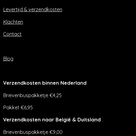
k
a
m
Levertijd & verzendkosten
Klachten
Contact
Blog
Verzendkosten binnen Nederland
Brievenbuspakketje €4,25
Pakket €6,95
Verzendkosten naar België & Duitsland
Brievenbuspakketje €9,00