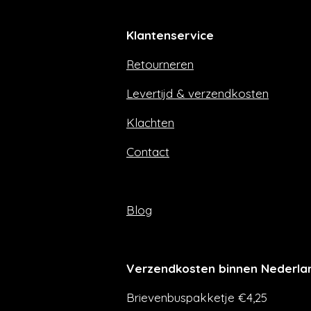
c
s
e
t
Klantenservice
b
a
o
g
Retourneren
o
r
k
a
m
Levertijd & verzendkosten
Klachten
Contact
Blog
Verzendkosten binnen Nederla
Brievenbuspakketje €4,25