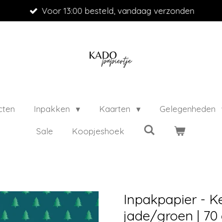
Voor 13:00 besteld, vandaag verzonden
cten
Inpakken
Kaarten
Gelegenheden
Sale
Koopjeshoek
Inpakpapier - 
jade/groen | 70