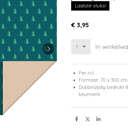
Laatste stuks!
€ 3,95
In winkelw
Per rol
Formaat: 70 x 300 cm
Dubbelzijdig bedrukt 
keurmerk
D
D
S
e
e
h