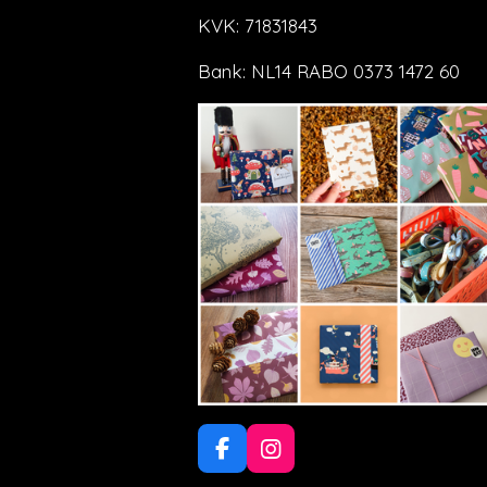
KVK: 71831843
Bank: NL14 RABO 0373 1472 60
F
I
a
n