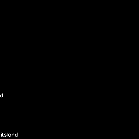
nd
itsland