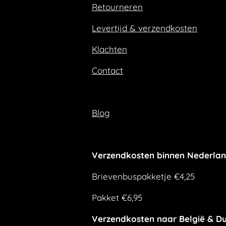
Retourneren
o
r
k
a
m
Levertijd & verzendkosten
Klachten
Contact
Blog
Verzendkosten binnen Nederla
Brievenbuspakketje €4,25
Pakket €6,95
Verzendkosten naar België & Du