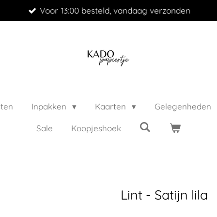
Voor 13:00 besteld, vandaag verzonden
cten
Inpakken
Kaarten
Gelegenheden
Sale
Koopjeshoek
Lint - Satijn lila