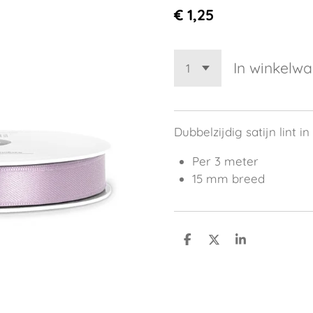
€ 1,25
In winkelw
Dubbelzijdig satijn lint in
Per 3 meter
15 mm breed
D
D
S
e
e
h
l
e
a
e
l
r
n
e