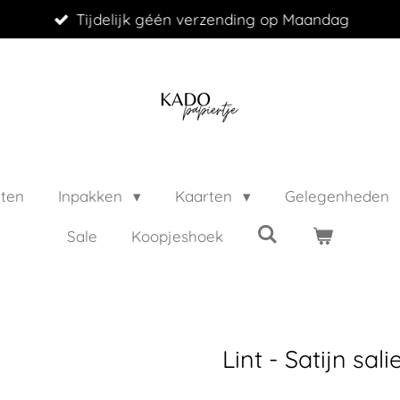
Tijdelijk géén verzending op Maandag
cten
Inpakken
Kaarten
Gelegenheden
Sale
Koopjeshoek
Lint - Satijn sali