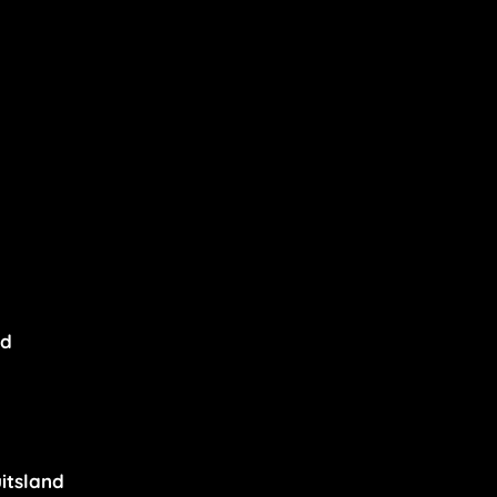
nd
itsland