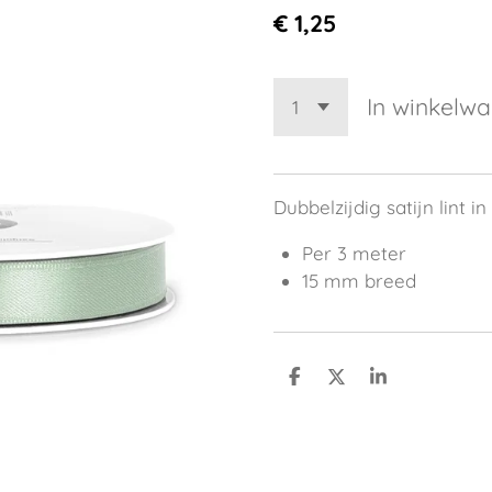
€ 1,25
In winkelw
Dubbelzijdig satijn lint in
Per 3 meter
15 mm breed
D
D
S
e
e
h
l
e
a
e
l
r
n
e