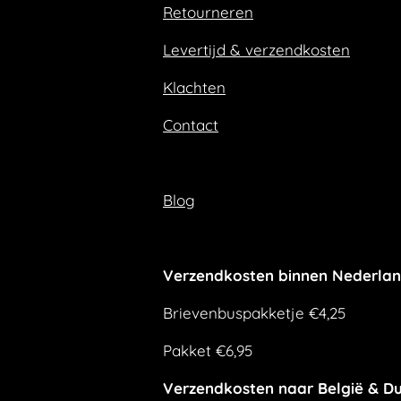
Retourneren
o
r
k
a
m
Levertijd & verzendkosten
Klachten
Contact
Blog
Verzendkosten binnen Nederla
Brievenbuspakketje €4,25
Pakket €6,95
Verzendkosten naar België & Du