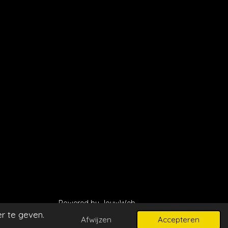
Powered by
JouwWeb
r te geven.
Afwijzen
Accepteren