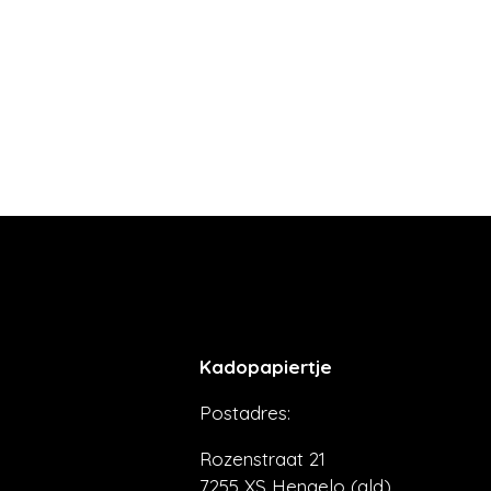
Kadopapiertje
Postadres:
Rozenstraat 21
7255 XS Hengelo (gld)