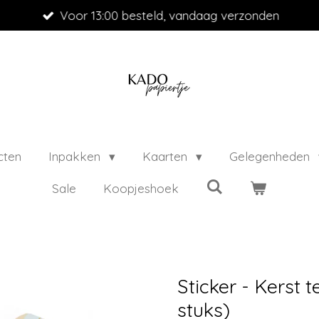
Voor 13:00 besteld, vandaag verzonden
cten
Inpakken
Kaarten
Gelegenheden
Sale
Koopjeshoek
Sticker - Kerst t
stuks)