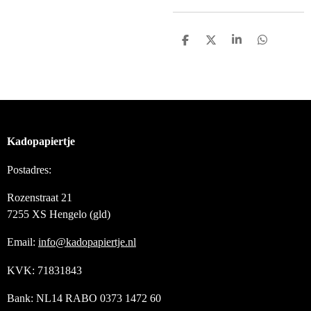
D
D
S
D
e
e
h
e
l
e
a
l
e
l
r
e
n
e
n
Kadopapiertje
Postadres:
Rozenstraat 21
7255 XS Hengelo (gld)
Email:
info@kadopapiertje.nl
KVK: 71831843
Bank: NL14 RABO 0373 1472 60