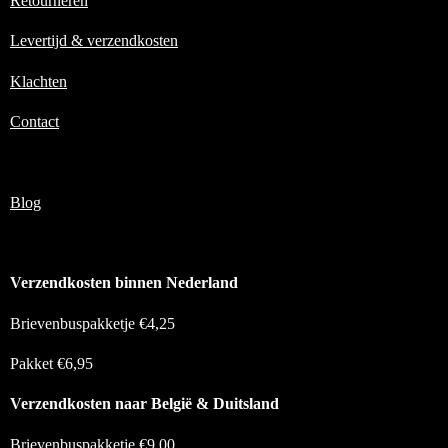
o
r
Retourneren
k
a
m
Levertijd & verzendkosten
Klachten
Contact
Blog
Verzendkosten binnen Nederland
Brievenbuspakketje €4,25
Pakket €6,95
Verzendkosten naar België & Duitsland
Brievenbuspakketje €9,00