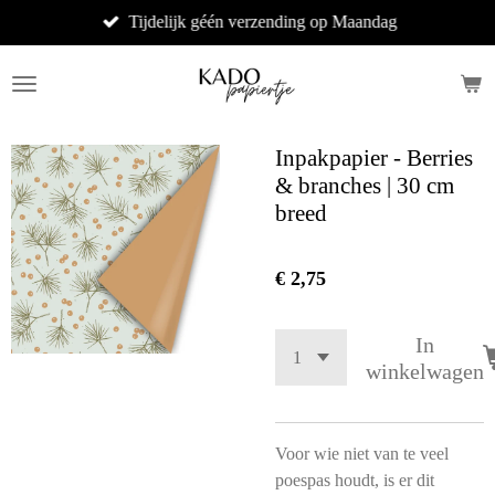
Tijdelijk géén verzending op Maandag
Ga
direct
naar
de
hoofdinhoud
Inpakpapier - Berries
& branches | 30 cm
breed
€ 2,75
In
winkelwagen
Voor wie niet van te veel
poespas houdt, is er dit