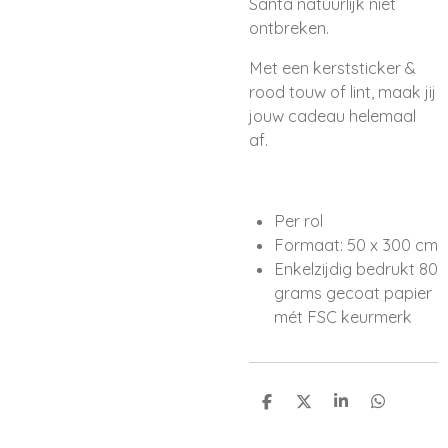
Santa natuurlijk niet
ontbreken.
Met een kerststicker &
rood touw of lint, maak jij
jouw cadeau helemaal
af.
Per rol
Formaat: 50 x 300 cm
Enkelzijdig bedrukt 80
grams gecoat papier
mét FSC keurmerk
D
D
S
D
e
e
h
e
l
e
a
l