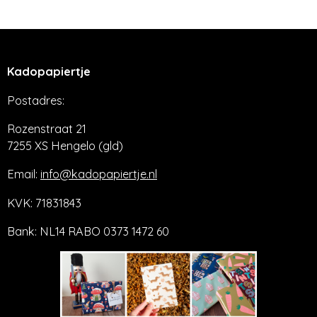
e
l
r
e
n
e
n
Kadopapiertje
Postadres:
Rozenstraat 21
7255 XS Hengelo (gld)
Email:
info@kadopapiertje.nl
KVK: 71831843
Bank: NL14 RABO 0373 1472 60