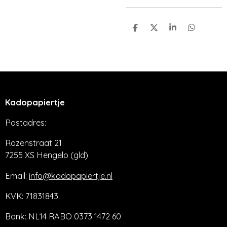
D
D
S
D
e
e
h
e
l
e
a
l
e
l
r
e
n
e
n
Kadopapiertje
Postadres:
Rozenstraat 21
7255 XS Hengelo (gld)
Email:
info@kadopapiertje.nl
KVK: 71831843
Bank: NL14 RABO 0373 1472 60