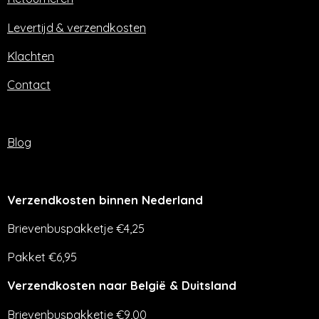
k
a
m
Levertijd & verzendkosten
Klachten
Contact
Blog
Verzendkosten binnen Nederland
Brievenbuspakketje €4,25
Pakket €6,95
Verzendkosten naar België & Duitsland
Brievenbuspakketje €9,00