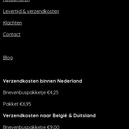
k
a
m
Levertijd & verzendkosten
Klachten
Contact
Blog
Verzendkosten binnen Nederland
Brievenbuspakketje €4,25
Pakket €6,95
Verzendkosten naar België & Duitsland
Brievenbuspakketje €9,00