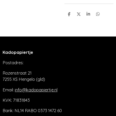
D
D
S
D
e
e
h
e
l
e
a
l
e
l
r
e
n
e
n
Kadopapiertje
Postadres:
Rozenstraat 21
7255 XS Hengelo (gld)
Email:
info@kadopapiertje.nl
KVK: 71831843
Bank: NL14 RABO 0373 1472 60