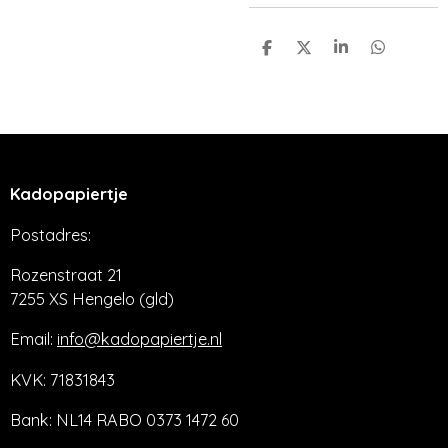
D
D
S
D
e
e
h
e
l
e
a
l
e
l
r
e
n
e
n
Kadopapiertje
Postadres:
Rozenstraat 21
7255 XS Hengelo (gld)
Email:
info@kadopapiertje.nl
KVK: 71831843
Bank: NL14 RABO 0373 1472 60