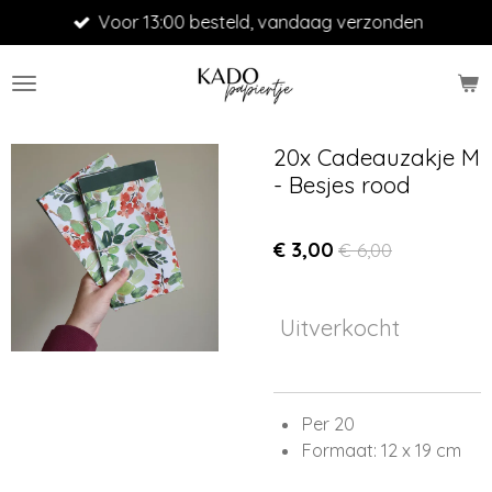
Voor 13:00 besteld, vandaag verzonden
Ga
direct
naar
de
hoofdinhoud
20x Cadeauzakje M
- Besjes rood
€ 3,00
€ 6,00
Uitverkocht
Per 20
Formaat: 12 x 19 cm