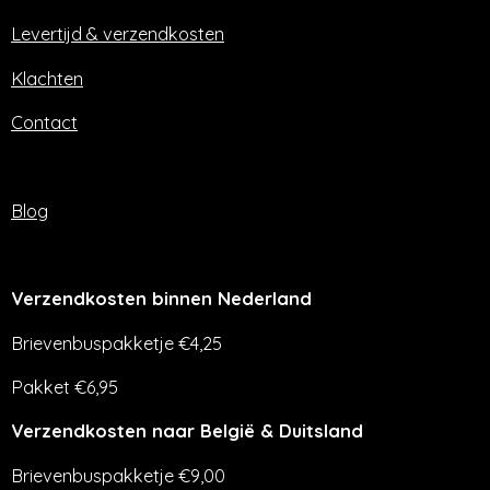
k
a
m
Levertijd & verzendkosten
Klachten
Contact
Blog
Verzendkosten binnen Nederland
Brievenbuspakketje €4,25
Pakket €6,95
Verzendkosten naar België & Duitsland
Brievenbuspakketje €9,00