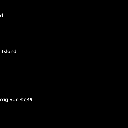
nd
itsland
rag van €7,49