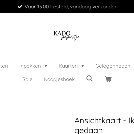
Voor 13:00 besteld, vandaag verzonden
cten
Inpakken
Kaarten
Gelegenheden
Sale
Koopjeshoek
Ansichtkaart - I
gedaan