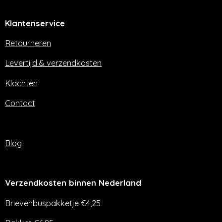
c
s
e
t
Klantenservice
b
a
o
g
o
r
Retourneren
k
a
m
Levertijd & verzendkosten
Klachten
Contact
Blog
Verzendkosten binnen Nederland
Brievenbuspakketje €4,25