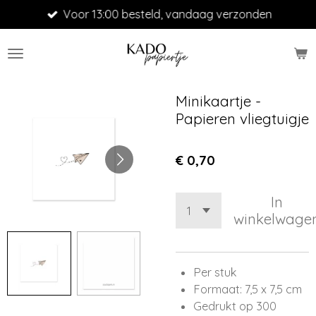
Voor 13:00 besteld, vandaag verzonden
Ga
direct
naar
de
hoofdinhoud
Minikaartje -
Papieren vliegtuigje
€ 0,70
In
winkelwage
Per stuk
Formaat: 7,5 x 7,5 cm
Gedrukt op 300