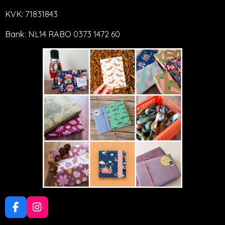
KVK: 71831843
Bank: NL14 RABO 0373 1472 60
F
I
a
n