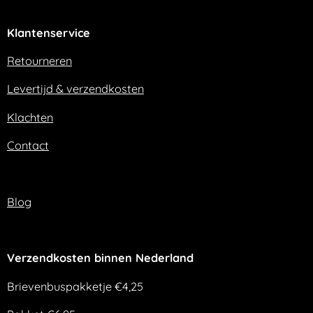
c
s
e
t
Klantenservice
b
a
o
g
o
r
Retourneren
k
a
m
Levertijd & verzendkosten
Klachten
Contact
Blog
Verzendkosten binnen Nederland
Brievenbuspakketje €4,25