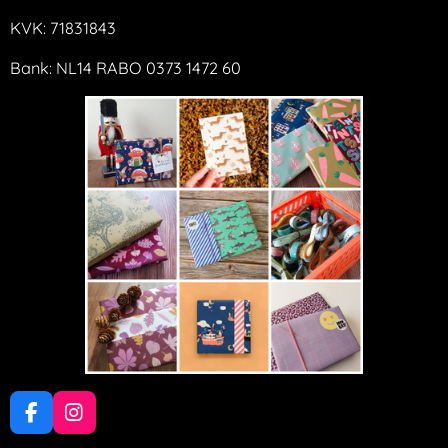
KVK: 71831843
Bank: NL14 RABO 0373 1472 60
F
I
a
n