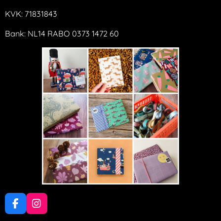
KVK: 71831843
Bank: NL14 RABO 0373 1472 60
F
I
a
n