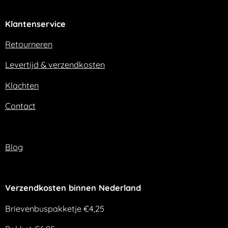
c
s
e
t
Klantenservice
b
a
o
g
o
r
Retourneren
k
a
m
Levertijd & verzendkosten
Klachten
Contact
Blog
Verzendkosten binnen Nederland
Brievenbuspakketje €4,25