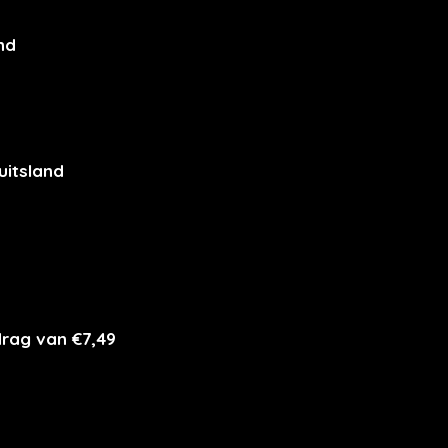
nd
uitsland
drag van €7,49