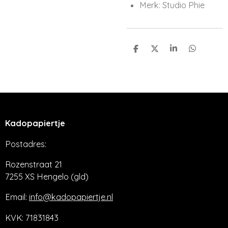
Merk: Studio Phie
D
D
S
D
e
e
h
e
l
e
a
l
e
l
r
e
n
e
n
Kadopapiertje
Postadres:
Rozenstraat 21
7255 XS Hengelo (gld)
Email:
info@kadopapiertje.nl
KVK: 71831843