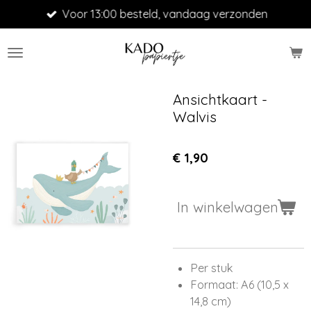
Voor 13:00 besteld, vandaag verzonden
Ga
direct
naar
de
hoofdinhoud
Ansichtkaart -
Walvis
€ 1,90
In winkelwagen
Per stuk
Formaat: A6 (10,5 x
14,8 cm)