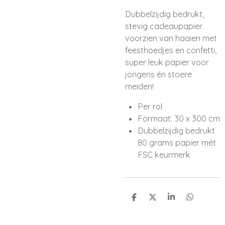
Dubbelzijdig bedrukt,
stevig cadeaupapier
voorzien van haaien met
feesthoedjes en confetti,
super leuk papier voor
jongens én stoere
meiden!
Per rol
Formaat: 30 x 300 cm
Dubbelzijdig bedrukt
80 grams papier mét
FSC keurmerk
D
D
S
D
e
e
h
e
l
e
a
l