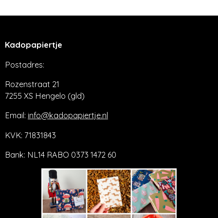
e
l
r
e
n
e
n
Kadopapiertje
Postadres:
Rozenstraat 21
7255 XS Hengelo (gld)
Email:
info@kadopapiertje.nl
KVK: 71831843
Bank: NL14 RABO 0373 1472 60