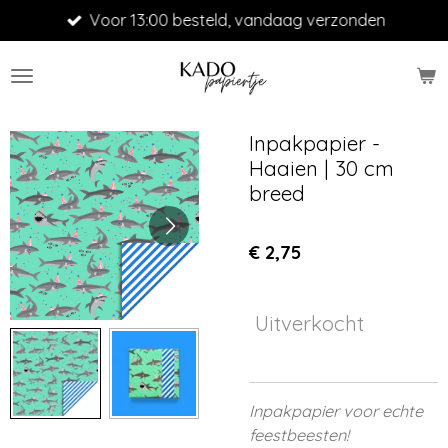
Voor 13:00 besteld, vandaag verzonden
Ga
direct
naar
de
hoofdinhoud
Inpakpapier -
Haaien | 30 cm
breed
€ 2,75
Uitverkocht
Inpakpapier voor echte
feestbeesten!